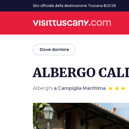
Vai al contenuto principale
Sito ufficiale della destinazione Toscana ©2026
arrow_back
Dove dormire
ALBERGO CAL
Alberghi
a Campiglia Marittima