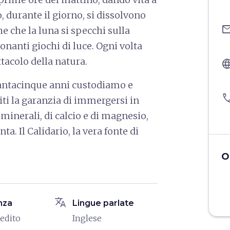
, durante il giorno, si dissolvono
ema
he che la luna si specchi sulla
nanti giochi di luce. Ogni volta
tacolo della natura.
langu
rantacinque anni custodiamo e
pho
ti la garanzia di immergersi in
 minerali, di calcio e di magnesio,
nta. Il Calidario, la vera fonte di
O
translate
nza
Lingue parlate
redito
Inglese