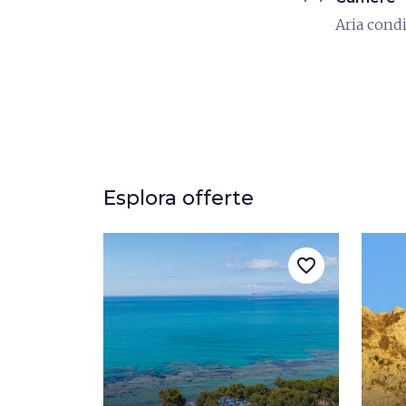
Aria cond
Esplora offerte
favorite_border