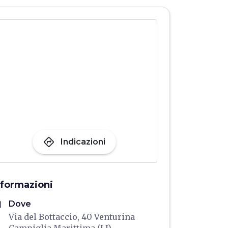
directions
Indicazioni
nformazioni
me
Dove
Via del Bottaccio, 40 Venturina