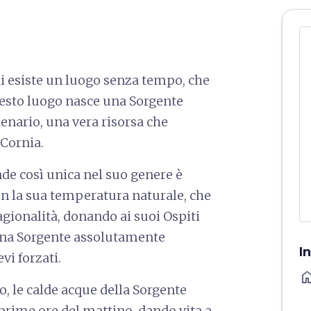
chi esiste un luogo senza tempo, che
questo luogo nasce una Sorgente
lenario, una vera risorsa che
 Cornia.
de così unica nel suo genere è
on la sua temperatura naturale, che
agionalità, donando ai suoi Ospiti
. Una Sorgente assolutamente
I
vi forzati.
ho
no, le calde acque della Sorgente
 prime ore del mattino, dando vita a