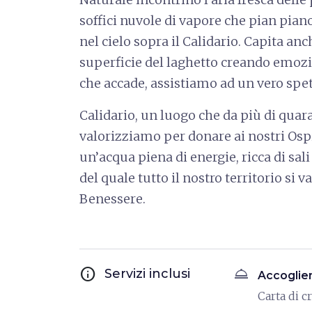
soffici nuvole di vapore che pian piano
nel cielo sopra il Calidario. Capita anc
superficie del laghetto creando emozio
che accade, assistiamo ad un vero spet
Calidario, un luogo che da più di qua
valorizziamo per donare ai nostri Ospi
un’acqua piena di energie, ricca di sali
del quale tutto il nostro territorio si va
Benessere.
info
room_service
Servizi inclusi
Accoglie
Carta di c