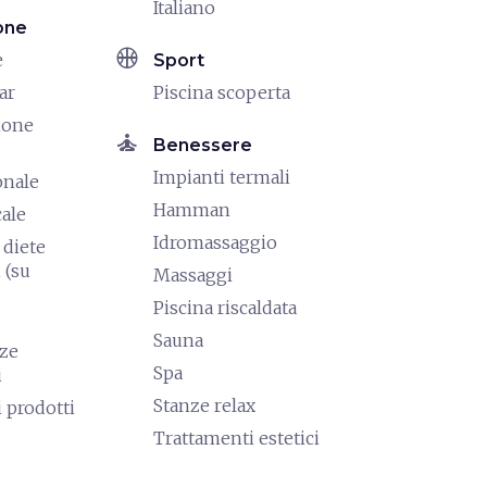
Italiano
one
sports_basketball
e
Sport
ar
Piscina scoperta
ione
self_improvement
Benessere
Impianti termali
onale
Hamman
cale
Idromassaggio
diete
 (su
Massaggi
Piscina riscaldata
Sauna
nze
Spa
i
Stanze relax
i prodotti
Trattamenti estetici