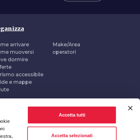
ganizza
me arrivare
Make/Area
me muoversi
operatori
ve dormire
ferte
rismo accessibile
ide e mappe
lute
Accetta tutti
Realizzato e gestito da
In collaborazione con
ookie
oni
Accetta selezionati
destra,