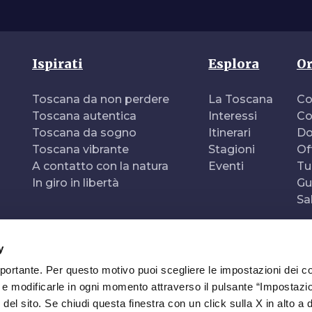
Ispirati
Esplora
Or
Toscana da non perdere
La Toscana
Co
Toscana autentica
Interessi
Co
Toscana da sogno
Itinerari
Do
Toscana vibrante
Stagioni
Of
A contatto con la natura
Eventi
Tu
In giro in libertà
Gu
Sa
y
mportante. Per questo motivo puoi scegliere le impostazioni dei c
e e modificarle in ogni momento attraverso il pulsante “Impostazi
del sito. Se chiudi questa finestra con un click sulla X in alto a 