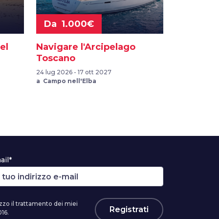
Da 1.000€
el
Navigare l'Arcipelago
Toscano
24 lug 2026 - 17 ott 2027
a Campo nell'Elba
ail*
zzo il trattamento dei miei
Registrati
16.