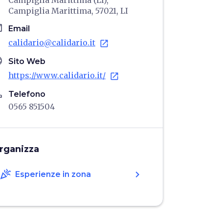
Campiglia Marittima (LI),
Campiglia Marittima, 57021, LI
il
Email
calidario@calidario.it
open_in_new
age
Sito Web
https://www.calidario.it/
open_in_new
ne
Telefono
0565 851504
rganizza
celebration
chevron_right
Esperienze in zona