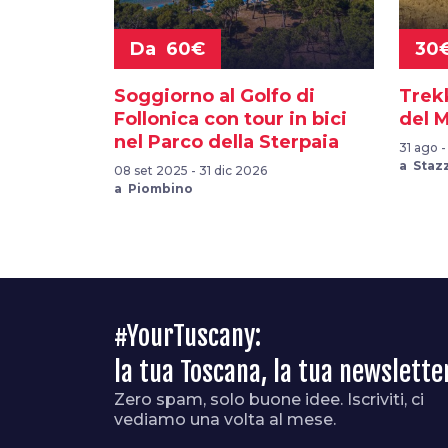
Da 60€
30
Soggiorno al Golfo di
Trekk
Follonica con tour in bici
del 
nel Parco della Sterpaia
31 ago 
a Staz
08 set 2025 - 31 dic 2026
a Piombino
#YourTuscany:
la tua Toscana, la tua newslette
Zero spam, solo buone idee. Iscriviti, ci
vediamo una volta al mese.