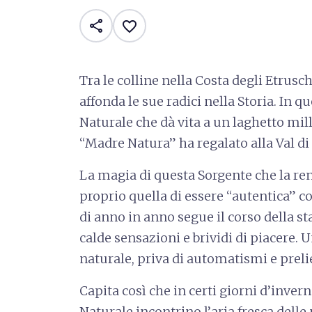
share
favorite_border
Tra le colline nella Costa degli Etrus
affonda le sue radici nella Storia. In 
Naturale che dà vita a un laghetto mil
“Madre Natura” ha regalato alla Val di
La magia di questa Sorgente che la ren
proprio quella di essere “autentica” c
di anno in anno segue il corso della st
calde sensazioni e brividi di piacere
naturale, priva di automatismi e prelie
Capita così che in certi giorni d’inver
Naturale incontrino l’aria fresca delle