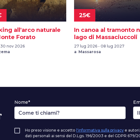
€
25€
ing all'arco naturale
In canoa al tramonto n
Monte Forato
lago di Massaciuccoli
- 30 nov 2026
27 lug 2026 - 08 lug 2027
zema
a Massarosa
Nome*
Em
r
Ho preso visione e accetto
l'informativa sulla privacy
e autori
dati personali ai sensi del D.Lgs. 196/2003 e del GDPR 679/20