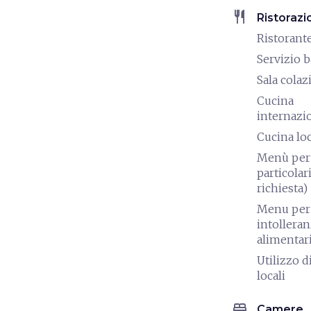
restaurant
Ristorazi
Ristorant
Servizio b
Sala colaz
Cucina
internazi
Cucina lo
Menù per 
particolari
richiesta)
Menu per
intollera
alimentar
Utilizzo d
locali
bed
Camere