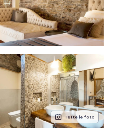
photo_camera
Tutte le foto