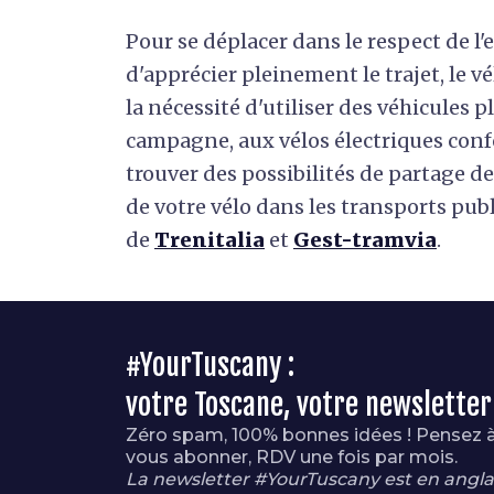
Pour se déplacer dans le respect de l'
d'apprécier pleinement le trajet, le v
la nécessité d'utiliser des véhicules
campagne, aux vélos électriques confor
trouver des possibilités de partage de
de votre vélo dans les transports publi
de
Trenitalia
et
Gest-tramvia
.
#YourTuscany :
votre Toscane, votre newsletter
Zéro spam, 100% bonnes idées ! Pensez 
vous abonner, RDV une fois par mois.
La newsletter #YourTuscany est en anglai