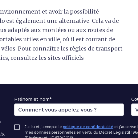
environnement et avoir la possibilité
élo est également une alternative. Cela va de
 plus adaptés aux montées ou aux routes de
tables utiles en ville, où il est courant de
 vélos. Pour connaître les règles de transport
cs, consultez les sites officiels
Prénom et nom*
Cou
à
J'ai lu et j'accepte le
politique de confidentialité
et j’autorise
mes données personnelles en vertu du Décret Législatif 1
s.
(Règlement UE 679/2016).