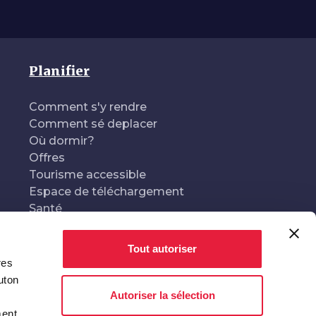
Planifier
Comment s'y rendre
Comment sé deplacer
Où dormir?
Offres
Tourisme accessible
Espace de téléchargement
Santé
Tout autoriser
res
Conçu et géré par
En collaboration avec
uton
Autoriser la sélection
ment